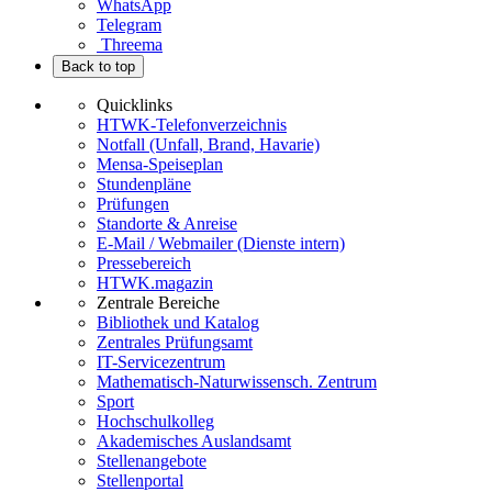
WhatsApp
Telegram
Threema
Back to top
Quicklinks
HTWK-Telefonverzeichnis
Notfall (Unfall, Brand, Havarie)
Mensa-Speiseplan
Stundenpläne
Prüfungen
Standorte & Anreise
E-Mail / Webmailer (Dienste intern)
Pressebereich
HTWK.magazin
Zentrale Bereiche
Bibliothek und Katalog
Zentrales Prüfungsamt
IT-Servicezentrum
Mathematisch-Naturwissensch. Zentrum
Sport
Hochschulkolleg
Akademisches Auslandsamt
Stellenangebote
Stellenportal